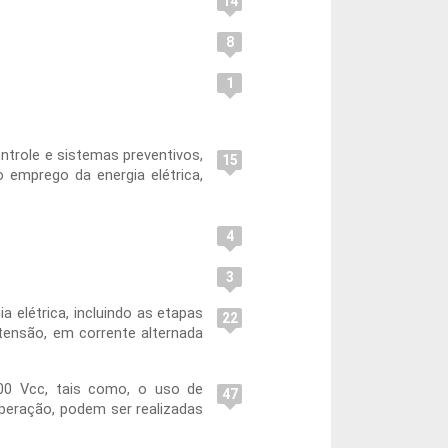
14
8
1
trole e sistemas preventivos,
15
 emprego da energia elétrica,
4
3
a elétrica, incluindo as etapas
22
tensão, em corrente alternada
500 Vcc, tais como, o uso de
47
operação, podem ser realizadas