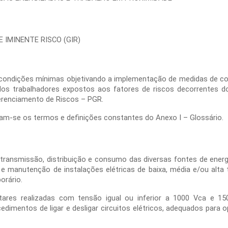
E IMINENTE RISCO (GIR)
 condições mínimas objetivando a implementação de medidas de con
os trabalhadores expostos aos fatores de riscos decorrentes do
erenciamento de Riscos – PGR.
lizam-se os termos e definições constantes do Anexo I – Glossário.
 transmissão, distribuição e consumo das diversas fontes de energi
e manutenção de instalações elétricas de baixa, média e/ou alta 
orário.
ntares realizadas com tensão igual ou inferior a 1000 Vca e 1
dimentos de ligar e desligar circuitos elétricos, adequados para 