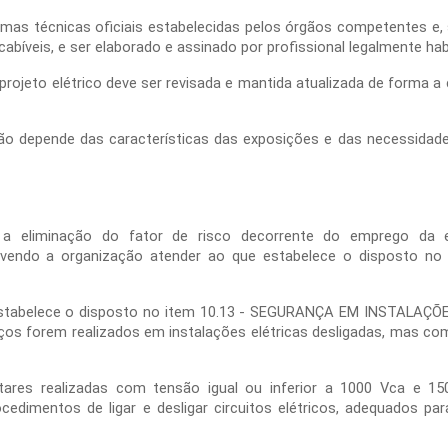
normas técnicas oficiais estabelecidas pelos órgãos competentes 
bíveis, e ser elaborado e assinado por profissional legalmente habi
ojeto elétrico deve ser revisada e mantida atualizada de forma a
ão depende das características das exposições e das necessidade
da a eliminação do fator de risco decorrente do emprego da e
 devendo a organização atender ao que estabelece o disposto 
e estabelece o disposto no item 10.13 - SEGURANÇA EM INSTALA
forem realizados em instalações elétricas desligadas, mas com 
ntares realizadas com tensão igual ou inferior a 1000 Vca e 1
cedimentos de ligar e desligar circuitos elétricos, adequados pa