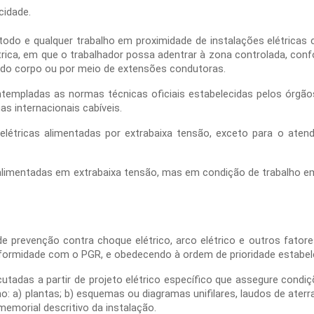
icidade.
e todo e qualquer trabalho em proximidade de instalações elétrica
rica, em que o trabalhador possa adentrar à zona controlada, conf
 do corpo ou por meio de extensões condutoras.
ntempladas as normas técnicas oficiais estabelecidas pelos órg
s internacionais cabíveis.
 elétricas alimentadas por extrabaixa tensão, exceto para o aten
 alimentadas em extrabaixa tensão, mas em condição de trabalho e
 prevenção contra choque elétrico, arco elétrico e outros fatores
nformidade com o PGR, e obedecendo à ordem de prioridade estabele
cutadas a partir de projeto elétrico específico que assegure cond
o: a) plantas; b) esquemas ou diagramas unifilares, laudos de ater
memorial descritivo da instalação.