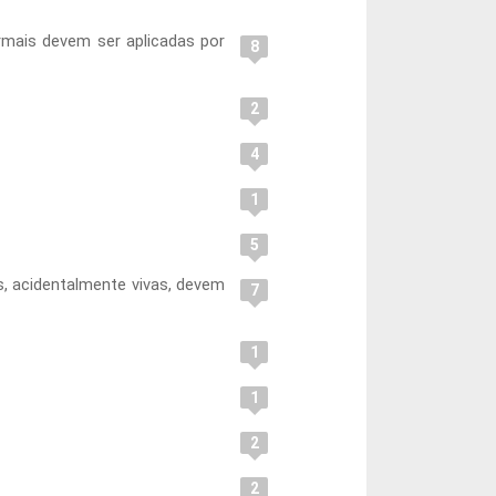
rmais devem ser aplicadas por
8
2
4
1
5
s, acidentalmente vivas, devem
7
1
1
2
2