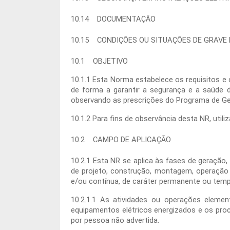
10.14 DOCUMENTAÇÃO
10.15 CONDIÇÕES OU SITUAÇÕES DE GRAVE 
10.1 OBJETIVO
10.1.1 Esta Norma estabelece os requisitos e
de forma a garantir a segurança e a saúde d
observando as prescrições do Programa de G
10.1.2 Para fins de observância desta NR, uti
10.2 CAMPO DE APLICAÇÃO
10.2.1 Esta NR se aplica às fases de geração,
de projeto, construção, montagem, operação 
e/ou contínua, de caráter permanente ou temp
10.2.1.1 As atividades ou operações eleme
equipamentos elétricos energizados e os proce
por pessoa não advertida.