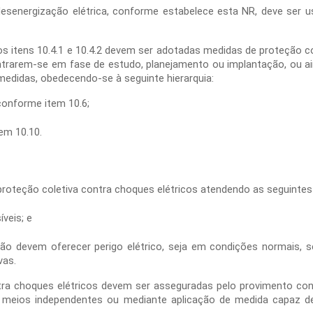
 desenergização elétrica, conforme estabelece esta NR, deve ser 
s itens 10.4.1 e 10.4.2 devem ser adotadas medidas de proteção co
ntrarem-se em fase de estudo, planejamento ou implantação, ou 
medidas, obedecendo-se à seguinte hierarquia:
 conforme item 10.6;
tem 10.10.
proteção coletiva contra choques elétricos atendendo as seguinte
veis; e
ão devem oferecer perigo elétrico, seja em condições normais, se
ivas.
ntra choques elétricos devem ser asseguradas pelo provimento con
e meios independentes ou mediante aplicação de medida capaz d