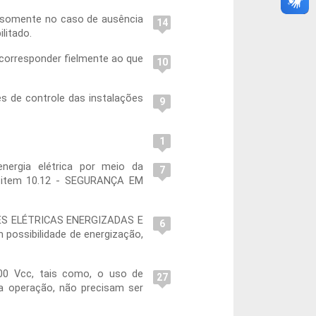
e, somente no caso de ausência
14
litado.
 corresponder fielmente ao que
10
s de controle das instalações
9
1
nergia elétrica por meio da
7
no item 10.12 - SEGURANÇA EM
ÇÕES ELÉTRICAS ENERGIZADAS E
6
possibilidade de energização,
500 Vcc, tais como, o uso de
27
ra operação, não precisam ser