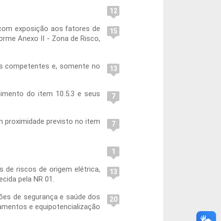
12
s com exposição aos fatores de
15
orme Anexo II - Zona de Risco,
ãos competentes e, somente no
13
dimento do item 10.5.3 e seus
7
m proximidade previsto no item
7
1
 de riscos de origem elétrica,
13
cida pela NR 01.
ições de segurança e saúde dos
20
ramentos e equipotencialização