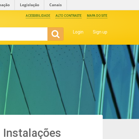
mação
Legislação
Canais
ACESSIBILIDADE
ALTO CONTRASTE
MAPA DO SITE
Login
Sign up
 Instalações