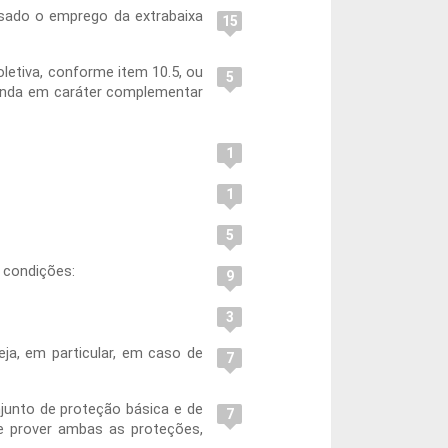
usado o emprego da extrabaixa
15
letiva, conforme item 10.5, ou
5
ainda em caráter complementar
1
1
5
s condições:
9
3
ja, em particular, em caso de
7
junto de proteção básica e de
7
e prover ambas as proteções,