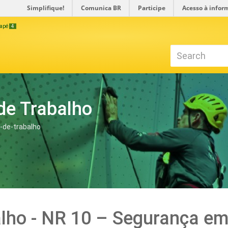
Simplifique!
Comunica BR
Participe
Acesso à infor
odapé
4
de Trabalho
-de-trabalho
alho - NR 10 – Segurança em