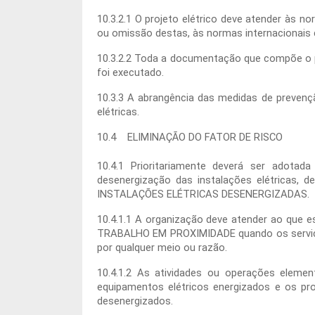
10.3.2.1 O projeto elétrico deve atender às 
ou omissão destas, às normas internacionais ca
10.3.2.2 Toda a documentação que compõe o pr
foi executado.
10.3.3 A abrangência das medidas de prevenç
elétricas.
10.4 ELIMINAÇÃO DO FATOR DE RISCO
10.4.1 Prioritariamente deverá ser adota
desenergização das instalações elétricas,
INSTALAÇÕES ELÉTRICAS DESENERGIZADAS.
10.4.1.1 A organização deve atender ao qu
TRABALHO EM PROXIMIDADE quando os serviços 
por qualquer meio ou razão.
10.4.1.2 As atividades ou operações eleme
equipamentos elétricos energizados e os pro
desenergizados.