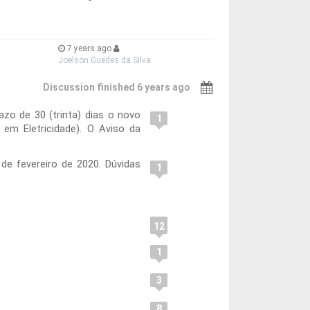
7 years ago
Joelson Guedes da Silva
Discussion finished 6 years ago
azo de 30 (trinta) dias o novo
1
m Eletricidade). O Aviso da
20.
 de fevereiro de 2020. Dúvidas
1
12
1
3
8