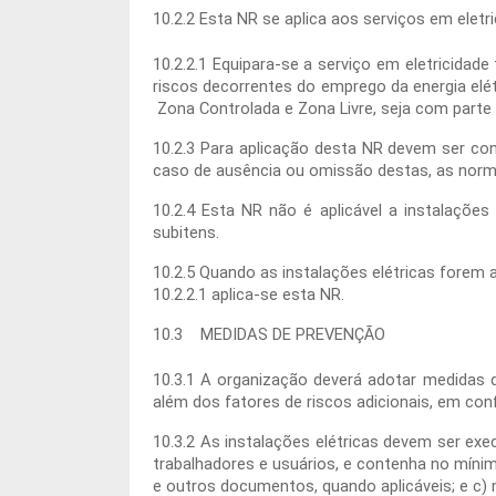
10.2.2 Esta NR se aplica aos serviços em eletr
10.2.2.1 Equipara-se a serviço em eletricidad
riscos decorrentes do emprego da energia elét
Zona Controlada e Zona Livre, seja com parte
10.2.3 Para aplicação desta NR devem ser co
caso de ausência ou omissão destas, as norma
10.2.4 Esta NR não é aplicável a instalações
subitens.
10.2.5 Quando as instalações elétricas forem
10.2.2.1 aplica-se esta NR.
10.3 MEDIDAS DE PREVENÇÃO
10.3.1 A organização deverá adotar medidas de
além dos fatores de riscos adicionais, em co
10.3.2 As instalações elétricas devem ser exe
trabalhadores e usuários, e contenha no mínim
e outros documentos, quando aplicáveis; e c) 