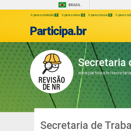
BRASIL
Ir para o conteúdo
1
Ir para o menu
2
Ir para a busca
3
Ir para o r
Participa.br
Secretaria 
www.participa.br/secretaria
Secretaria de Trab